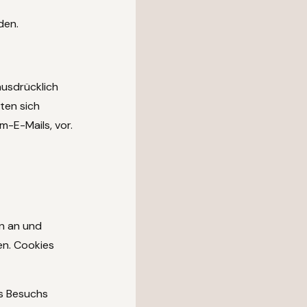
den.
ausdrücklich
ten sich
m-E-Mails, vor.
en an und
en. Cookies
es Besuchs