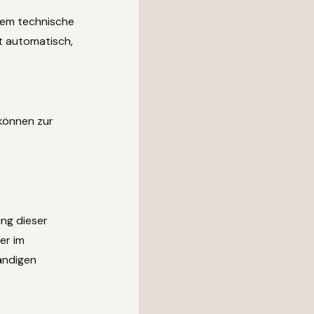
lem technische
gt automatisch,
 können zur
ng dieser
er im
ändigen