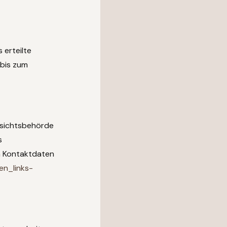
 erteilte
 bis zum
fsichtsbehörde
s
n Kontaktdaten
en_links-