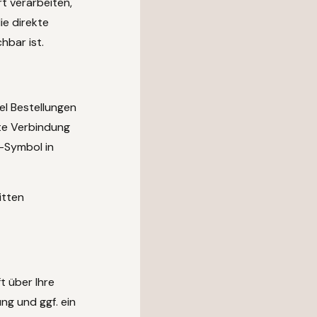
rt verarbeiten,
ie direkte
hbar ist.
el Bestellungen
lte Verbindung
s-Symbol in
itten
t über Ihre
g und ggf. ein